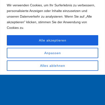
Wir verwenden Cookies, um Ihr Surferlebnis zu verbessern,
personalisierte Anzeigen oder Inhalte einzusetzen und
unseren Datenverkehr zu analysieren. Wenn Sie auf „Alle
akzeptieren" klicken, stimmen Sie der Anwendung von
Cookies zu.
Alle akzeptieren
Anpassen
Alles ablehnen
Die Partyband aus dem Ruhrgebiet
Die Partyband – Michael Wurst & die Tweens